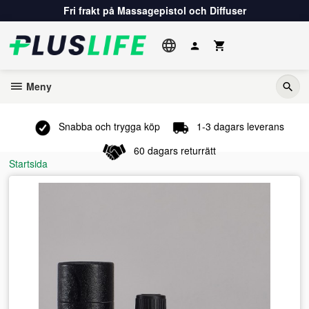
Gå
Fri frakt på Massagepistol och Diffuser
till
innehåll
Meny
Snabba och trygga köp
1-3 dagars leverans
60 dagars returrätt
Startsida