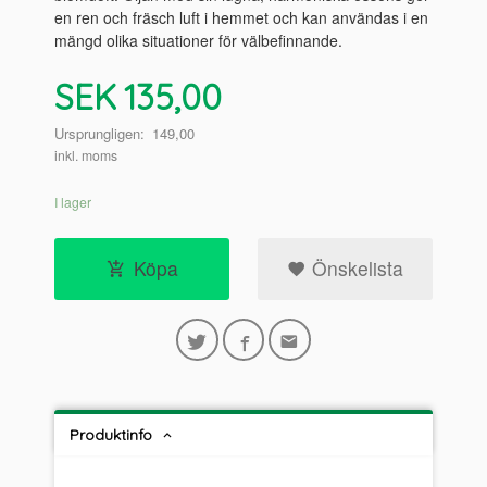
en ren och fräsch luft i hemmet och kan användas i en
mängd olika situationer för välbefinnande.
Erbjudande
SEK
135,00
Ursprungligen:
149,00
inkl. moms
I lager
Köpa
Önskelista
Produktinfo