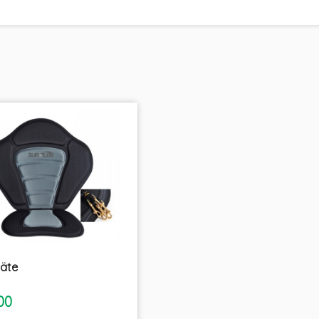
äte
inkl.
00
moms