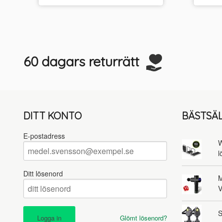
60 dagars returrätt
DITT KONTO
BÄSTSÄ
E-postadress
W
l
Ditt lösenord
M
V
S
Glömt lösenord?