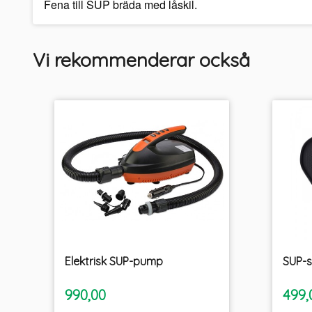
Fena till SUP bräda med låskil.
Vi rekommenderar också
Elektrisk SUP-pump
SUP-s
inkl.
Pris
Pris
990,00
499,
moms