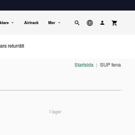
ktare
Airtrack
Mer
rs returrätt
Startsida
SUP fena
I lager