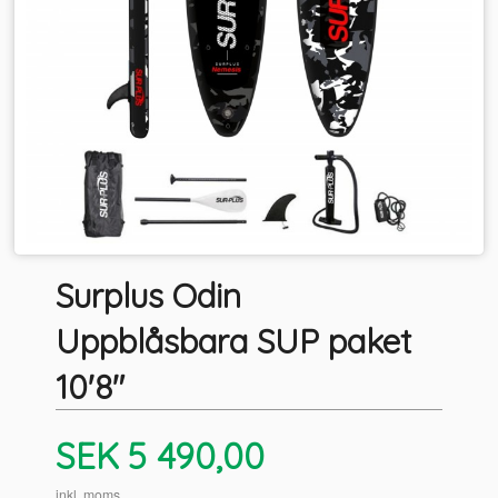
Surplus Odin
Uppblåsbara SUP paket
10'8"
Pris
SEK
5 490,00
inkl. moms