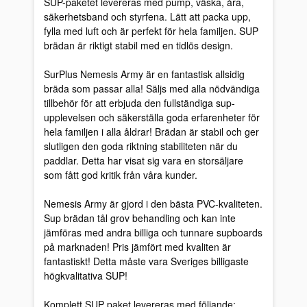
SUP-paketet levereras med pump, väska, åra,
säkerhetsband och styrfena. Lätt att packa upp,
fylla med luft och är perfekt för hela familjen. SUP
brädan är riktigt stabil med en tidlös design.
SurPlus
Nemesis Army
är en fantastisk allsidig
bräda som passar alla! Säljs med alla nödvändiga
tillbehör för att erbjuda den fullständiga sup-
upplevelsen och säkerställa goda erfarenheter för
hela familjen i alla åldrar! Brädan är stabil och ger
slutligen den goda riktning stabiliteten när du
paddlar. Detta har visat sig vara en storsäljare
som fått god kritik från våra kunder.
Nemesis Army
är gjord i den bästa PVC-kvaliteten.
Sup brädan tål grov behandling och kan inte
jämföras med andra billiga och tunnare supboards
på marknaden! Pris jämfört med kvaliten är
fantastiskt! Detta måste vara Sveriges billigaste
högkvalitativa SUP!
Komplett SUP paket levereras med följande: