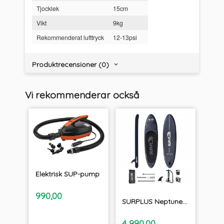
Tjocklek
15cm
Vikt
9kg
Rekommenderat lufttryck
12-13psi
Produktrecensioner (0)
Vi rekommenderar också
Elektrisk SUP-pump
inkl.
Pris
990,00
moms
SURPLUS Neptune - Uppblåsbara SUP paket 10'8"
inkl.
Pris
4 990,00