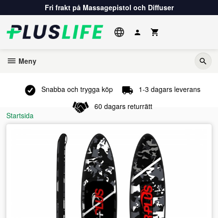
Gå
Fri frakt på Massagepistol och Diffuser
till
innehåll
Meny
Snabba och trygga köp
1-3 dagars leverans
60 dagars returrätt
Startsida