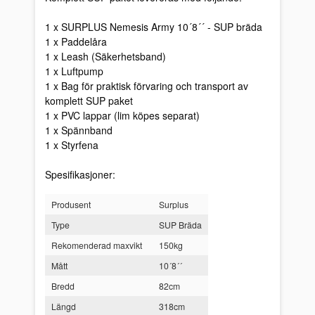
1 x SURPLUS Nemesis Army 10´8´´ - SUP bräda
1 x Paddelåra
1 x Leash (Säkerhetsband)
1 x Luftpump
1 x Bag för praktisk förvaring och transport av
komplett SUP paket
1 x PVC lappar (lim köpes separat)
1 x Spännband
1 x Styrfena
Spesifikasjoner:
Produsent
Surplus
Type
SUP Bräda
Rekomenderad maxvikt
150kg
Mått
10´8´´
Bredd
82cm
Längd
318cm