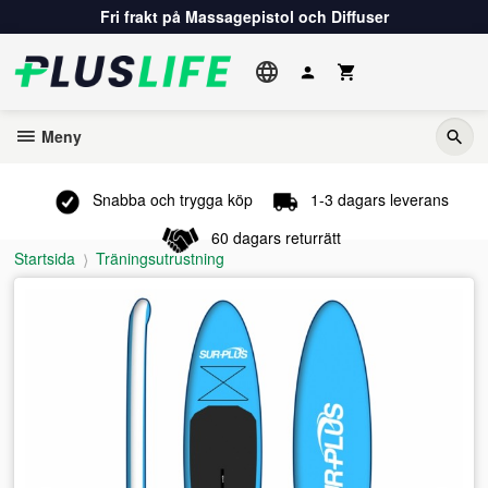
Gå
Fri frakt på Massagepistol och Diffuser
till
innehåll
Meny
Snabba och trygga köp
1-3 dagars leverans
60 dagars returrätt
Startsida
Träningsutrustning