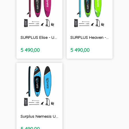
SURPLUS Elise - Uppblåsbara SUP paket 9'9"
SURPLUS Heaven - Uppblåsbara SUP paket 9'9"
inkl.
inkl.
Pris
Pris
5 490,00
5 490,00
moms
moms
Surplus Nemesis Uppblåsbara SUP paket 10'8"
inkl.
Pris
5 490,00