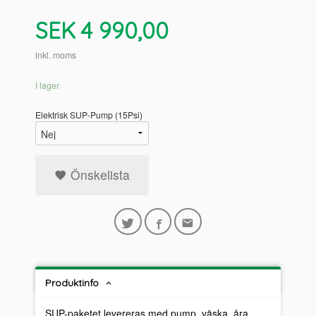
Pris
SEK
4 990,00
inkl. moms
I lager
Elektrisk SUP-Pump (15Psi)
Önskelista
Produktinfo
SUP-paketet levereras med pump, väska, åra,