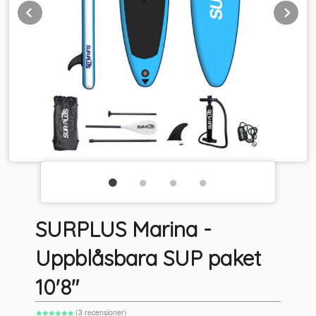
Prev
Ne
SURPLUS Marina -
Uppblåsbara SUP paket
10'8"
(3 recensioner)