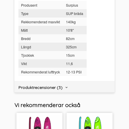
Produsent
Surplus
Type
SUP bräda
Rekkomenderad maxvikt
140kg
Mått
10'8"
Bredd
82cm
Längd
325cm
Tjocklek
15cm
Vikt
11,6
Rekommenderat lufttryck
12-13 PSI
Produktrecensioner (3)
Vi rekommenderar också